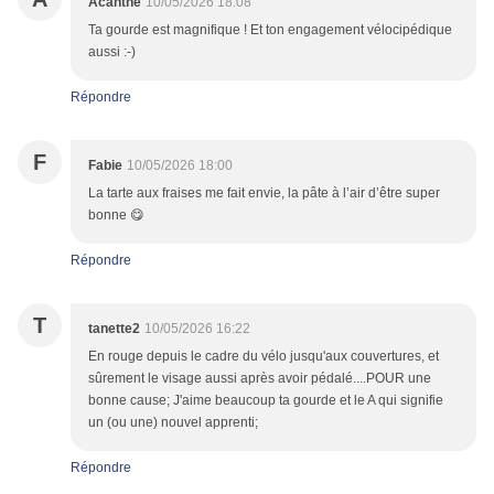
Acanthe
10/05/2026 18:08
Ta gourde est magnifique ! Et ton engagement vélocipédique
aussi :-)
Répondre
F
Fabie
10/05/2026 18:00
La tarte aux fraises me fait envie, la pâte à l’air d’être super
bonne 😋
Répondre
T
tanette2
10/05/2026 16:22
En rouge depuis le cadre du vélo jusqu'aux couvertures, et
sûrement le visage aussi après avoir pédalé....POUR une
bonne cause; J'aime beaucoup ta gourde et le A qui signifie
un (ou une) nouvel apprenti;
Répondre