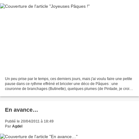
Un peu prise par le temps, ces derniers jours, mais j'ai voulu faire une petite
pause dans ce rythme effréné et bricoler une déco de Pâques : une
couronne de branchages (Butinette), quelques plumes (de Pintade, je crois),
des œufs de caille (vidés à la...
En avance…
Publié le 20/04/2011 à 18:49
Par
Agdel