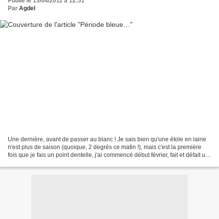
Publié le 13/04/2011 à 12:51
Par
Agdel
Une dernière, avant de passer au blanc ! Je sais bien qu'une étole en laine
n'est plus de saison (quoique, 2 degrés ce matin !), mais c'est la première
fois que je fais un point dentelle, j'ai commencé début février, fait et défait un
nombre incalculable...