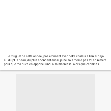
… le muguet de cette année, pas étonnant avec cette chaleur ! J'en ai déjà
eu du plus beau, du plus abondant aussi, je ne sais même pas s'il en restera
pour que ma puce en apporte lundi à sa maîtresse, alors que certaines
années, la récolte de plus de...