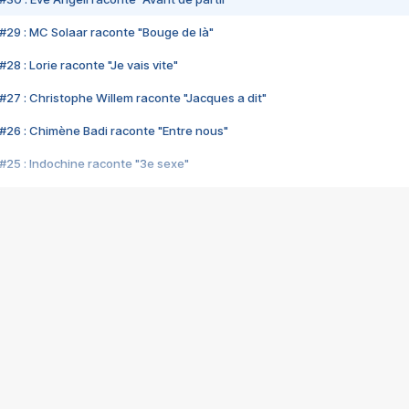
#29 : MC Solaar raconte "Bouge de là"
28 : Lorie raconte "Je vais vite"
#27 : Christophe Willem raconte "Jacques a dit"
#26 : Chimène Badi raconte "Entre nous"
#25 : Indochine raconte "3e sexe"
#24 : Zaho raconte "C'est chelou"
#23 : Patrick Bruel raconte "Au café des délices"
#22 : Kyo raconte "Le chemin"
#21 : Nolwenn Leroy raconte "Cassé"
#20 : Patrick Hernandez raconte "Born to be alive"
#19 : Lorie raconte "Près de moi"
#18 : Michael Jones raconte "A nos actes manqués" (avec Jean-Jacque