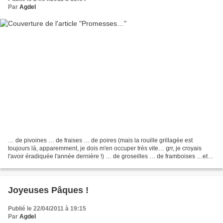
Par
Agdel
… de pivoines … de fraises … de poires (mais la rouille grillagée est
toujours là, apparemment, je dois m'en occuper très vite… grr, je croyais
l'avoir éradiquée l'année dernière !) … de groseilles … de framboises …et
de cerises (et là aussi, il va falloir...
Joyeuses Pâques !
Publié le 22/04/2011 à 19:15
Par
Agdel