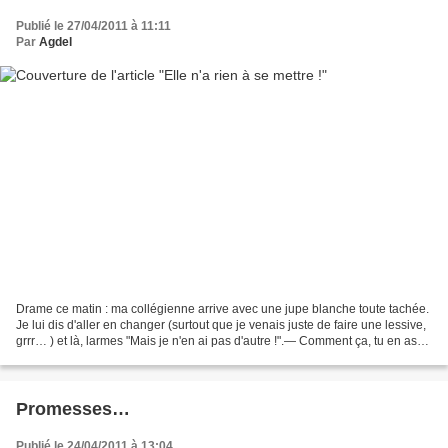
Publié le 27/04/2011 à 11:11
Par
Agdel
Drame ce matin : ma collégienne arrive avec une jupe blanche toute tachée.
Je lui dis d'aller en changer (surtout que je venais juste de faire une lessive,
grrr… ) et là, larmes "Mais je n'en ai pas d'autre !".— Comment ça, tu en as
plein des jupes !Je...
Promesses…
Publié le 24/04/2011 à 13:04