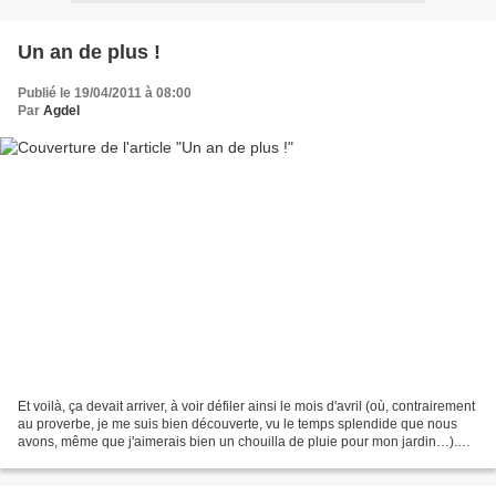
Un an de plus !
Publié le 19/04/2011 à 08:00
Par
Agdel
Et voilà, ça devait arriver, à voir défiler ainsi le mois d'avril (où, contrairement
au proverbe, je me suis bien découverte, vu le temps splendide que nous
avons, même que j'aimerais bien un chouilla de pluie pour mon jardin…).
Pas sûre d'avoir des bougies...