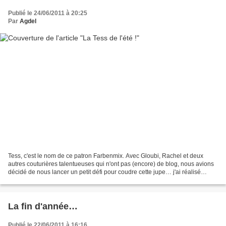
Publié le 24/06/2011 à 20:25
Par
Agdel
Tess, c'est le nom de ce patron Farbenmix. Avec Gloubi, Rachel et deux
autres couturières talentueuses qui n'ont pas (encore) de blog, nous avions
décidé de nous lancer un petit défi pour coudre cette jupe… j'ai réalisé
mercredi que j'étais bonne dernière...
La fin d'année…
Publié le 22/06/2011 à 16:16