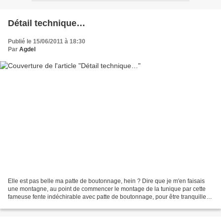
Détail technique…
Publié le 15/06/2011 à 18:30
Par
Agdel
Elle est pas belle ma patte de boutonnage, hein ? Dire que je m'en faisais
une montagne, au point de commencer le montage de la tunique par cette
fameuse fente indéchirable avec patte de boutonnage, pour être tranquille.
J'ai bien suivi le schéma… ah...