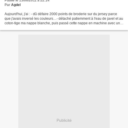
Publié le 13/06/2011 à 22:14
Par
Agdel
Aujourd'hui, j'ai : - dû défaire 2000 points de broderie sur du jersey parce
que j'avais inversé les couleurs…- détaché patiemment à l'eau de javel et au
coton-tige ma nappe blanche, puis passé cette nappe en machine avec un
tissu à motif rouges qui ont...
Publicité