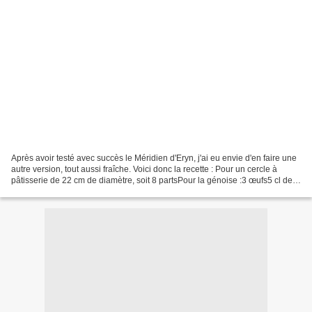
Après avoir testé avec succès le Méridien d'Eryn, j'ai eu envie d'en faire une
autre version, tout aussi fraîche. Voici donc la recette : Pour un cercle à
pâtisserie de 22 cm de diamètre, soit 8 partsPour la génoise :3 œufs5 cl de
crème fraîche (3 cuillères...