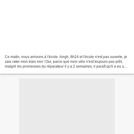
Ce matin, nous arrivons à l'école :Arrgh, 8h24 et l'école n'est pas ouverte, je
vais rater mon train moi ! Oui, parce que mon vélo n'est toujours pas prêt,
malgré les promesses du réparateur il y a 2 semaines, il paraît qu'il a eu un
employé malade… Donc...