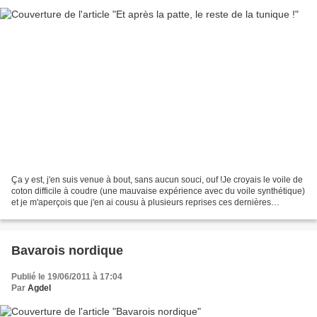
Ça y est, j'en suis venue à bout, sans aucun souci, ouf !Je croyais le voile de
coton difficile à coudre (une mauvaise expérience avec du voile synthétique)
et je m'aperçois que j'en ai cousu à plusieurs reprises ces dernières
semaines… donc voilà une...
Bavarois nordique
Publié le 19/06/2011 à 17:04
Par
Agdel