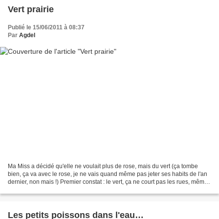
Vert prairie
Publié le 15/06/2011 à 08:37
Par
Agdel
Ma Miss a décidé qu'elle ne voulait plus de rose, mais du vert (ça tombe
bien, ça va avec le rose, je ne vais quand même pas jeter ses habits de l'an
dernier, non mais !) Premier constat : le vert, ça ne court pas les rues, même
pour les tissus… Je lui...
Les petits poissons dans l'eau…