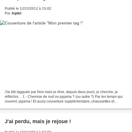
Publié le 12/12/2012 à 15:02
Par
Agdel
J'ai été tagguée par Non mais je rêve, depuis deux jours, je cherche, je
réfléchis… 1 - Chemise de nuit ou pyjama ? (ou autre ?) Par les temps qui
courent, pyjama ! Et aussi couverture supplémentaire, chaussettes et
bouillotte… je suis terriblement frileuse...
J'ai perdu, mais je rejoue !