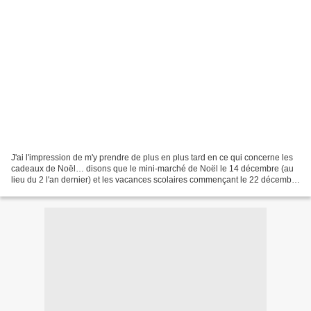
J'ai l'impression de m'y prendre de plus en plus tard en ce qui concerne les
cadeaux de Noël… disons que le mini-marché de Noël le 14 décembre (au
lieu du 2 l'an dernier) et les vacances scolaires commençant le 22 décembre
(au lieu du 17) ne m'ont pas...