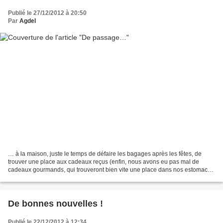
Publié le 27/12/2012 à 20:50
Par
Agdel
… à la maison, juste le temps de défaire les bagages après les fêtes, de
trouver une place aux cadeaux reçus (enfin, nous avons eu pas mal de
cadeaux gourmands, qui trouveront bien vite une place dans nos estomacs
!), de laver un peu de linge, avant de...
De bonnes nouvelles !
Publié le 22/12/2012 à 12:34