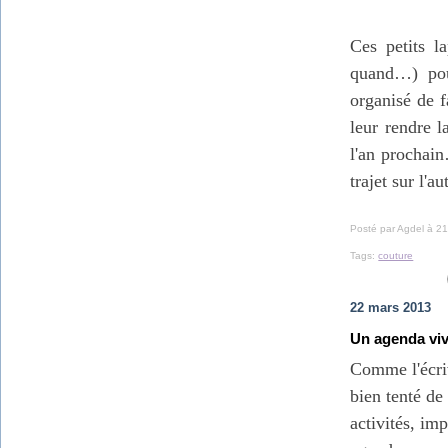
Ces petits la
quand…) pou
organisé de f
leur rendre l
l'an prochain
trajet sur l'
Posté par Agdel à 21
Tags:
couture
22 mars 2013
Un agenda vi
Comme l'écri
bien tenté de
activités, im