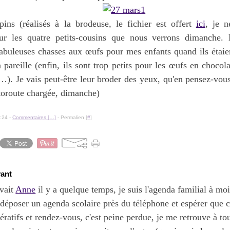
pins (réalisés à la brodeuse, le fichier est offert
ici
, je n
r les quatre petits-cousins que nous verrons dimanche. 
abuleuses chasses aux œufs pour mes enfants quand ils étaien
a pareille (enfin, ils sont trop petits pour les œufs en chocol
…). Je vais peut-être leur broder des yeux, qu'en pensez-vou
autoroute chargée, dimanche)
:24 -
Commentaires [
…
]
- Permalien [
#
]
vant
vait
Anne
il y a quelque temps, je suis l'agenda familial à moi 
 déposer un agenda scolaire près du téléphone et espérer que 
pératifs et rendez-vous, c'est peine perdue, je me retrouve à t