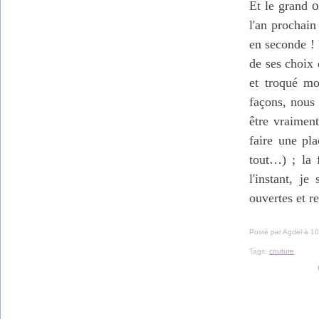
o
Et le grand
l'an prochain
en seconde ! 
de ses choix 
et troqué mo
façons, nous 
être vraiment
faire une pl
tout…) ; la 
l'instant, je
ouvertes et r
Posté par Agdel à 10
Tags:
couture