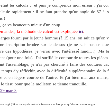
 refait les calculs… et puis je comprends mon erreur : j'ai c
alcule rapidement : il ne faut prendre qu'un angle de 57 °, s
us !
, ça va beaucoup mieux d'un coup !
demandes, la méthode de calcul est expliquée
ici
.
arges fourni par le jeune homme (à 15 ans, on sait ce qu'on ve
une inscription brodée sur le dessus (je ne sais pas ce que
re des hypothèses, je verrai avec l'intéressé lundi…). Ma br
t (pour une fois). J'ai surfilé le contour de toutes les pièces 
nt l'assemblage, je n'ai pas cherché à faire des coutures cac
e temps d'y réfléchir, avec la difficulté supplémentaire de la
é et en légère courbe de l'autre. Et j'ai bien mal aux mains
 le tissu pour que le molleton se tienne tranquille.
i envisagé (30 secondes) de mettre la fermeture en bas, pour qu'elle soit moins longue…