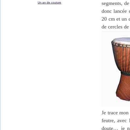
segments, de 
Un an de couture
donc lancée d
20 cm et un d
de cercles de
Je trace mon 
feutre, avec 
doute… je n'