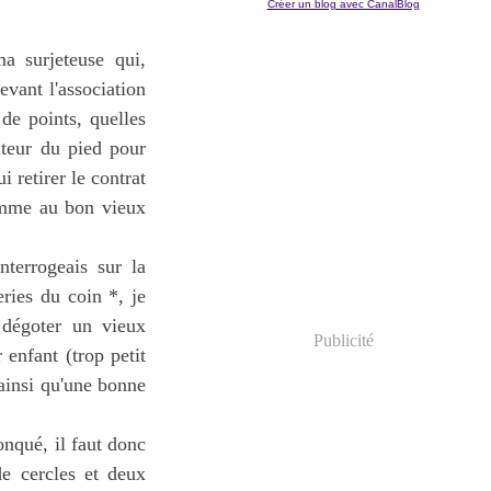
Créer un blog avec CanalBlog
ma surjeteuse qui,
evant l'association
de points, quelles
auteur du pied pour
 retirer le contrat
comme au bon vieux
nterrogeais sur la
ries du coin *, je
y dégoter un vieux
Publicité
 enfant (trop petit
ainsi qu'une bonne
onqué, il faut donc
de cercles et deux