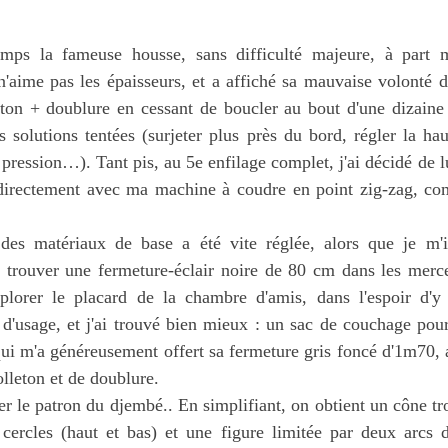
temps la fameuse housse, sans difficulté majeure, à part 
'aime pas les épaisseurs, et a affiché sa mauvaise volonté d
eton + doublure en cessant de boucler au bout d'une dizaine 
s solutions tentées (surjeter plus près du bord, régler la h
pression…). Tant pis, au 5e enfilage complet, j'ai décidé de lui
r directement avec ma machine à coudre en point zig-zag, 
des matériaux de base a été vite réglée, alors que je m'i
e trouver une fermeture-éclair noire de 80 cm dans les merce
xplorer le placard de la chambre d'amis, dans l'espoir d'
d'usage, et j'ai trouvé bien mieux : un sac de couchage pour
ui m'a généreusement offert sa fermeture gris foncé d'1m70, 
lleton et de doublure.
cer le patron du djembé.. En simplifiant, on obtient un cône tr
cercles (haut et bas) et une figure limitée par deux arcs 