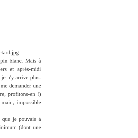
apin blanc. Mais à
iers et après-midi
je n'y arrive plus.
de me demander une
e, profitons-en !)
a main, impossible
x que je pouvais à
 minimum (dont une