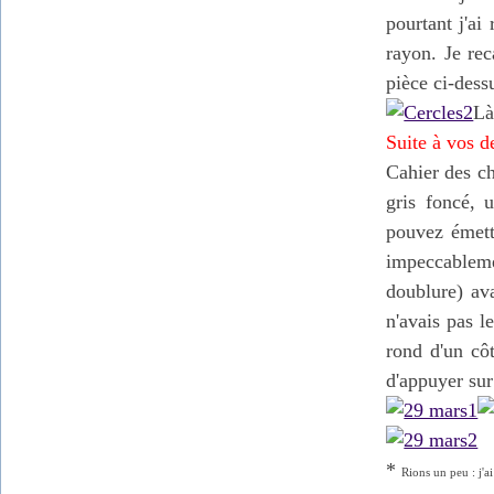
pourtant j'ai
rayon. Je rec
pièce ci-dess
Là
Suite à vos 
Cahier des ch
gris foncé, 
pouvez émett
impeccablemen
doublure) ava
n'avais pas l
rond d'un côt
d'appuyer sur
*
Rions un peu : j'a