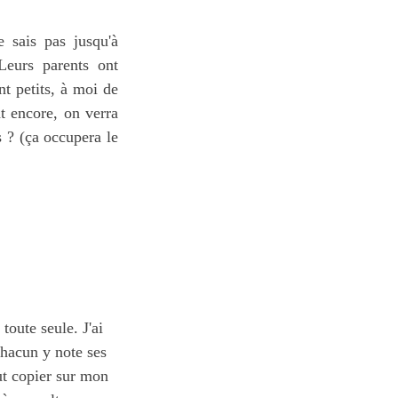
e sais pas jusqu'à
Leurs parents ont
t petits, à moi de
at encore, on verra
s ? (ça occupera le
toute seule. J'ai
chacun y note ses
out copier sur mon