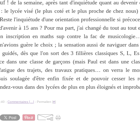
uf !
de la semaine, après tant d'inquiétude quant au devenir 
 : le lycée visé (le plus coté et le plus proche de chez nous) 
Reste l'inquiétude d'une orientation professionnelle si précoce
d'avenir à 15 ans ? Pour ma part, j'ai changé du tout au tout 
n inscription en maths sup contre la fac de musicologie…
n'avions guère le choix ; la sensation aussi de naviguer dans 
 guidés, dès que l'on sort des 3 fillières classiques S, L, Es
ace dans une classe de garçons (mais Paul est dans une class
fatigue des trajets, des travaux pratiques… on verra le m
 suis soulagée d'être enfin fixée et de pouvoir cesser les r
endez-vous dans des lycées de plus en plus éloignés et improb
:40 -
Commentaires [
…
]
- Permalien [
#
]