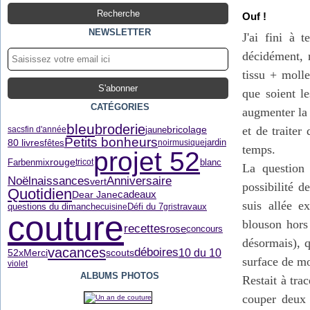
Ouf !
NEWSLETTER
J'ai fini à 
décidément, n
tissu + moll
que soient le
CATÉGORIES
augmenter la 
bleu
broderie
et de traite
jaune
bricolage
sacs
fin d'année
Petits bonheurs
80 livres
fêtes
noir
musique
jardin
temps.
projet 52
rouge
Farbenmix
blanc
tricot
La question 
Noël
naissances
Anniversaire
vert
possibilité d
Quotidien
Dear Jane
cadeaux
suis allée e
questions du dimanche
Défi du 7
cuisine
gris
travaux
couture
blouson hors 
recettes
rose
concours
désormais), q
vacances
déboires
10 du 10
52xMerci
scouts
surface de mo
violet
ALBUMS PHOTOS
Restait à tra
couper deux 