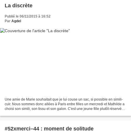
La discrète
Publié le 06/11/2015 à 16:52
Par
Agdel
Une amie de Marie souhaitait que je lui couse un sac, si possible en simili-
cuir. Nous sommes donc allées à Paris entre filles un mercredi et Mathilde a
choisi son simili, son tissu et son galon. C'est une jeune fille plutôt réservée,
je n'étais donc...
#52xmerci–44 : moment de solitude