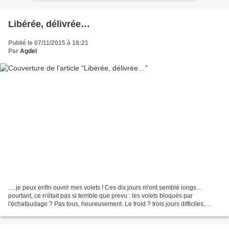
Libérée, délivrée…
Publié le 07/11/2015 à 18:21
Par
Agdel
… je peux enfin ouvrir mes volets ! Ces dix jours m'ont semblé longs…
pourtant, ce n'était pas si terrible que prevu : les volets bloqués par
l'échafaudage ? Pas tous, heureusement. Le froid ? trois jours difficiles,
lorsque toute la toiture a été "déshabillée",...