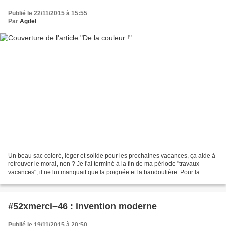
Publié le 22/11/2015 à 15:55
Par
Agdel
Un beau sac coloré, léger et solide pour les prochaines vacances, ça aide à
retrouver le moral, non ? Je l'ai terminé à la fin de ma période "travaux-
vacances", il ne lui manquait que la poignée et la bandoulière. Pour la
seconde, ça attendra que j'aille...
#52xmerci–46 : invention moderne
Publié le 19/11/2015 à 20:50