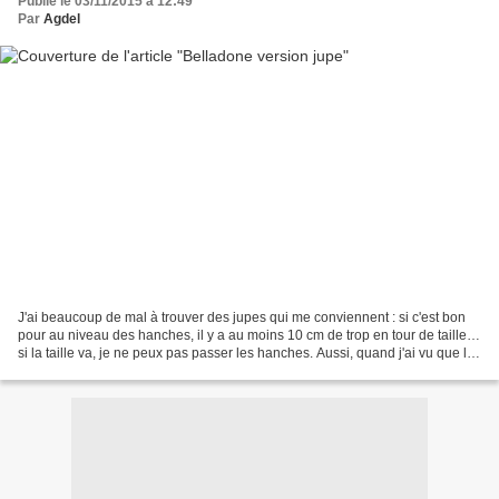
Publié le 03/11/2015 à 12:49
Par
Agdel
J'ai beaucoup de mal à trouver des jupes qui me conviennent : si c'est bon
pour au niveau des hanches, il y a au moins 10 cm de trop en tour de taille…
si la taille va, je ne peux pas passer les hanches. Aussi, quand j'ai vu que la
Belladone m'allait...