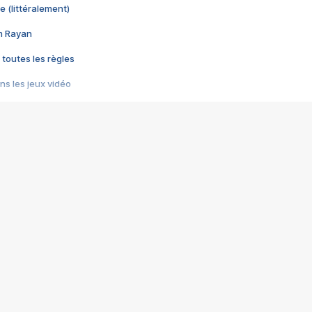
e (littéralement)
im Rayan
 toutes les règles
s les jeux vidéo
us choquant de Rockstar ? - Le scandale BULLY
e plus moche de Steam
du RÊVE tourne au CAUCHEMAR
pendant 8 heures
it… à tort
umiliés par un jeu vidéo
ire - Final Fantasy 8
ti un empire - Age of Empires
story DOFUS