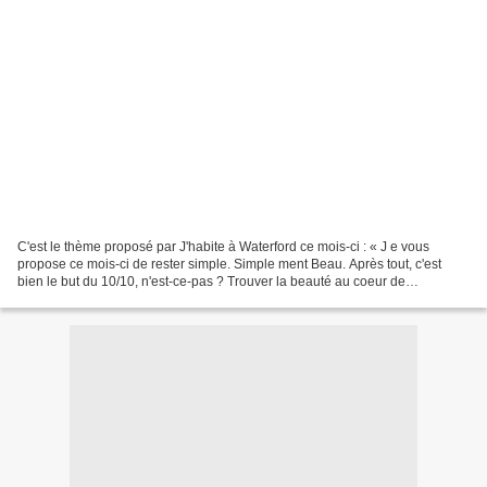
C'est le thème proposé par J'habite à Waterford ce mois-ci : « J e vous
propose ce mois-ci de rester simple. Simple ment Beau. Après tout, c'est
bien le but du 10/10, n'est-ce-pas ? Trouver la beauté au coeur de
l'ordinaire… » Hier, il faisait un temps...