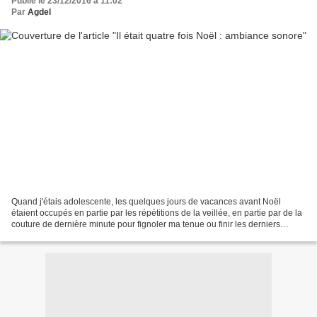
Publié le 23/12/2016 à 11:02
Par
Agdel
Quand j'étais adolescente, les quelques jours de vacances avant Noël
étaient occupés en partie par les répétitions de la veillée, en partie par de la
couture de dernière minute pour fignoler ma tenue ou finir les derniers
cadeaux (ça n'a pas changé…),...