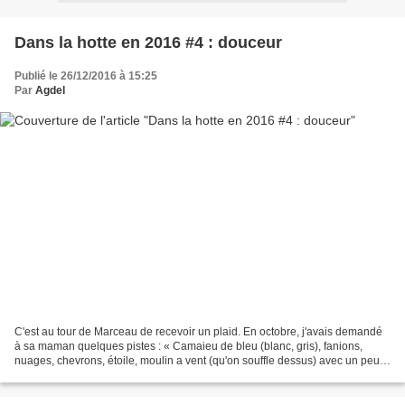
Dans la hotte en 2016 #4 : douceur
Publié le 26/12/2016 à 15:25
Par
Agdel
C'est au tour de Marceau de recevoir un plaid. En octobre, j'avais demandé
à sa maman quelques pistes : « Camaieu de bleu (blanc, gris), fanions,
nuages, chevrons, étoile, moulin a vent (qu'on souffle dessus) avec un peu
de vert doux ou pas... » Je me...