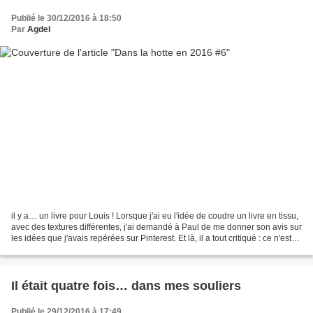
Publié le 30/12/2016 à 18:50
Par
Agdel
il y a… un livre pour Louis ! Lorsque j'ai eu l'idée de coudre un livre en tissu,
avec des textures différentes, j'ai demandé à Paul de me donner son avis sur
les idées que j'avais repérées sur Pinterest. Et là, il a tout critiqué : ce n'est
pas adapté...
Il était quatre fois… dans mes souliers
Publié le 29/12/2016 à 17:49