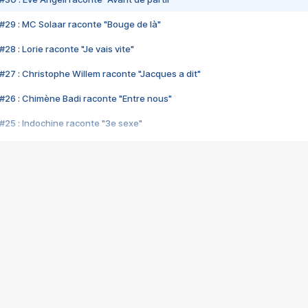
#29 : MC Solaar raconte "Bouge de là"
28 : Lorie raconte "Je vais vite"
#27 : Christophe Willem raconte "Jacques a dit"
#26 : Chimène Badi raconte "Entre nous"
#25 : Indochine raconte "3e sexe"
#24 : Zaho raconte "C'est chelou"
#23 : Patrick Bruel raconte "Au café des délices"
#22 : Kyo raconte "Le chemin"
#21 : Nolwenn Leroy raconte "Cassé"
#20 : Patrick Hernandez raconte "Born to be alive"
#19 : Lorie raconte "Près de moi"
#18 : Michael Jones raconte "A nos actes manqués" (avec Jean-Jacque