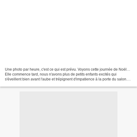
Une photo par heure, c'est ce qui est prévu. Voyons cette journée de Noël…
Elle commence tard, nous n'avons plus de petits enfants excités qui
s'éveillent bien avant l'aube et trépignent d'impatience à la porte du salon.
Un regard par la fenêtre : il...