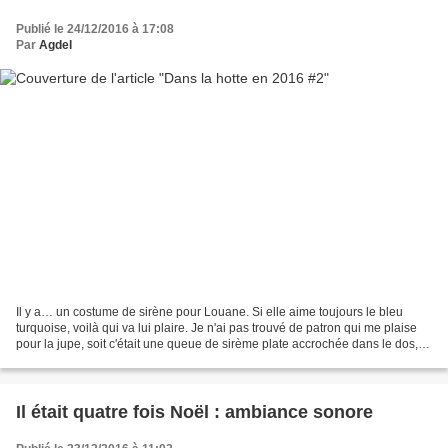
Publié le 24/12/2016 à 17:08
Par
Agdel
Il y a… un costume de sirène pour Louane. Si elle aime toujours le bleu
turquoise, voilà qui va lui plaire. Je n'ai pas trouvé de patron qui me plaise
pour la jupe, soit c'était une queue de sirème plate accrochée dans le dos,
soit une jupe serrée, pas...
Il était quatre fois Noël : ambiance sonore