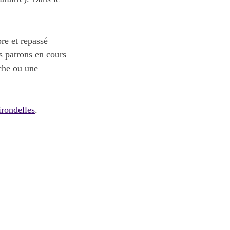
pre et repassé
es patrons en cours
oche ou une
irondelles
.