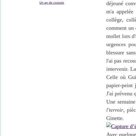
déjeuné conv
Un an de couture
m'a appelée 
collège, col
comment un co
mollet lors d'
urgences pou
blessure sans
l'ai pas reco
intervenir. L
Celle où Gui
papier-peint
J'ai prévenu 
Une semaine 
l'terroir
, piè
Ginette.
Avec quelques