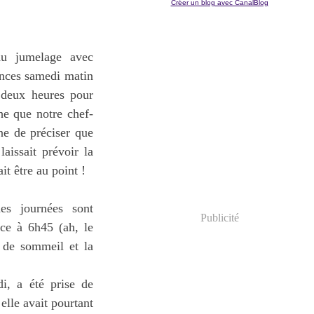
Créer un blog avec CanalBlog
du jumelage avec
ances samedi matin
e deux heures pour
he que notre chef-
ne de préciser que
laissait prévoir la
it être au point !
es journées sont
Publicité
ce à 6h45 (ah, le
 de sommeil et la
i, a été prise de
elle avait pourtant