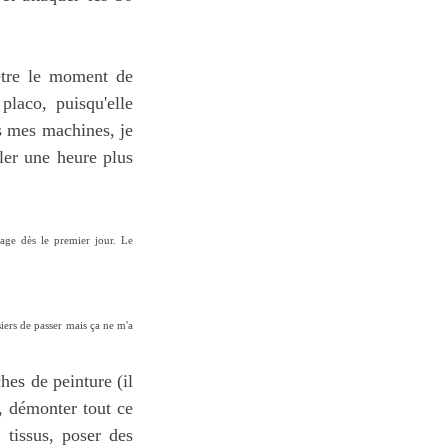
-être le moment de
placo, puisqu'elle
ais mes machines, je
ller une heure plus
rage dès le premier jour. Le
siers de passer mais ça ne m'a
hes de peinture (il
), démonter tout ce
 tissus, poser des