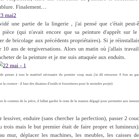
ublure. Finalement…
vidé une partie de la lingerie , j'ai pensé que c'était peut
e pièce (qui n'avait encore que sa peinture d'apprêt sur le 
lier de bricolage aux précédents propriétaires). Si je réinstall
r 10 ans de tergiversations. Alors un matin où j'allais travai
é acheter de la peinture et je me suis attaquée aux enduits.
de penser à tout le matériel nécessaire du premier coup mais j'ai dû retourner 4 fois au ga
 la couture : il faut des dizaines d'outils et fournitures pour le moindre projet)
acer le contenu de la pièce, il fallait garder le reste de la maison dégagé pour permettre aux menui
r lessiver, enduire (sans chercher la perfection), passer 2 couc
lu trois mais le but premier était de faire propre et lumineux
 au mur, déplacer les machines, les meubles, les caisses de