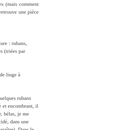
ères (mais comment
 retrouve une pièce
ture : rubans,
s (triées par
de linge à
 quelques rubans
e et encombrant, il
, hélas, je me
écidé, dans une
araître). Dans le