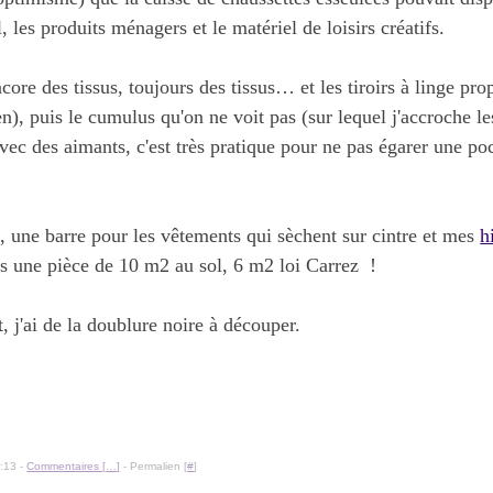
 les produits ménagers et le matériel de loisirs créatifs.
core des tissus, toujours des tissus… et les tiroirs à linge pro
en), puis le cumulus qu'on ne voit pas (sur lequel j'accroche l
 avec des aimants, c'est très pratique pour ne pas égarer une p
, une barre pour les vêtements qui sèchent sur cintre et mes
h
s une pièce de 10 m2 au sol, 6 m2 loi Carrez !
, j'ai de la doublure noire à découper.
:13 -
Commentaires [
…
]
- Permalien [
#
]