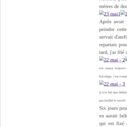
mètres de do
Après avoir 
peindre cett
servait d'ate
repartais pou
tard, j'ai fil
(on essaye toujours 
bricolage, c'est comme
je n'ai fait que dépl
pas facilité le travail
Six jours pou
en aurait fal
qui est fixé