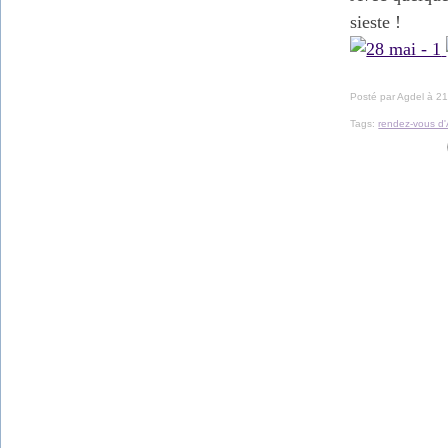
sieste !
Posté par Agdel à 21
Tags:
rendez-vous d