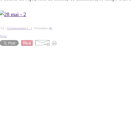
:51 -
Commentaires [
…
]
- Permalien [
#
]
'Anne