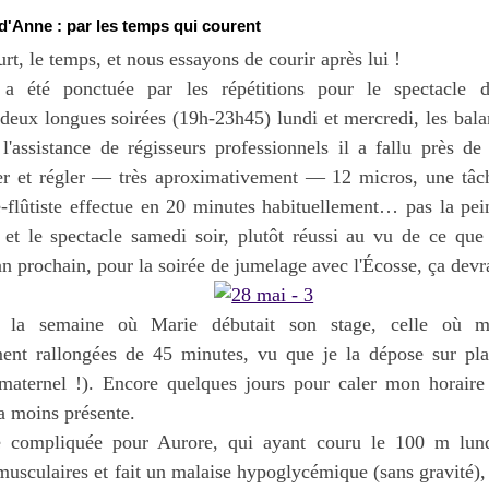
'Anne : par les temps qui courent
ourt, le temps, et nous essayons de courir après lui !
a été ponctuée par les répétitions pour le spectacle 
 deux longues soirées (19h-23h45) lundi et mercredi, les bal
 l'assistance de régisseurs professionnels il a fallu près d
aller et régler — très aproximativement — 12 micros, une tâc
e-flûtiste effectue en 20 minutes habituellement… pas la pei
 et le spectacle samedi soir, plutôt réussi au vu de ce que 
n prochain, pour la soirée de jumelage avec l'Écosse, ça devra
si la semaine où Marie débutait son stage, celle où m
ent rallongées de 45 minutes, vu que je la dépose sur pla
aternel !). Encore quelques jours pour caler mon horaire
ra moins présente.
 compliquée pour Aurore, qui ayant couru le 100 m lund
musculaires et fait un malaise hypoglycémique (sans gravité), 