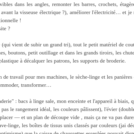
vibles dans les angles, remonter les barres, crochets, étag
 avant la visseuse électrique ?), améliorer l'électricité… et je
tionnelle !
ite ?
(qui vient de subir un grand tri), tout le petit matériel de cou
ues, boutons, petit outillage et dans les grands tiroirs, les chute
 plastique à décalquer les patrons, les supports de broderie.
 de travail pour mes machines, le sèche-linge et les panières 
commoder, transformer…
derie" : bacs à linge sale, mon enceinte et l'appareil à biais,
t pas le rangement idéal, les couleurs pâlissent), l'évier (doubl
mplacer
— et un plan de découpe vide , mais ça ne va pas durer
lave-linge, les boîtes de tissus unis classés par couleurs (jai d
optimisme) que la caisse de chaussettes esseulées pouvait disp