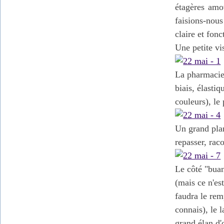
étagères amo
faisions-nous
claire et fonc
Une petite vis
La pharmacie 
biais, élastiq
couleurs), le
Un grand plan
repasser, ra
Le côté "buan
(mais ce n'es
faudra le re
connais)
, le 
grand élan d'