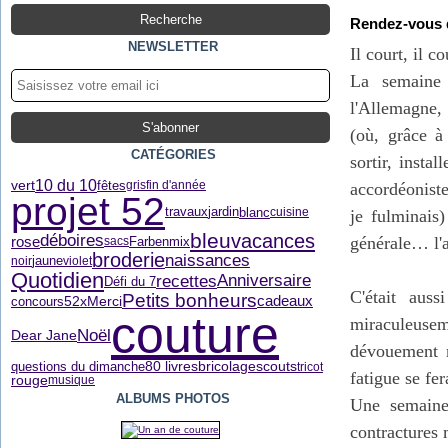
Rendez-vous d
NEWSLETTER
Il court, il c
La semaine 
l'Allemagne,
(où, grâce à
CATÉGORIES
sortir, inst
10 du 10
vert
fêtes
gris
fin d'année
accordéonist
projet 52
blanc
travaux
jardin
cuisine
je fulminais)
bleu
vacances
déboires
rose
générale… l'a
Farbenmix
sacs
broderie
naissances
jaune
noir
violet
Quotidien
recettes
Anniversaire
Défi du 7
C'était aus
Petits bonheurs
52xMerci
cadeaux
concours
couture
miraculeusem
Noël
Dear Jane
dévouement m
80 livres
questions du dimanche
bricolage
scouts
tricot
fatigue se fe
rouge
musique
ALBUMS PHOTOS
Une semaine
contractures 