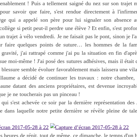
enablement ! Puis a tellement saigné du nez sur son trajet m
pour savoir que faire, s'est rendue directement à l'infirme
lège qui a appelé son père pour lui signaler son absence 
llège si petit peut-il perdre une élève ? Et enfin, s'est profo
un trajet à vélo vendredi. Je ne faisait pas le pont, sinon je l
r faire quelques points de suture… les hommes de la fami
 gravité, j'ai rattrapé comme j'ai pu la situation en fin d'apr
usue moi-même ! J'ai posé des sutures adhésives, mais il était 
a blessure semble évoluer favorablement mais laissera une vilai
llaume a décidé de continuer les travaux : notre chambre,
 jaune datant des anciens propriétaires, est devenue incroya
que je ne toucherais pas un pinceau !
qui s'est achevée ce soir par la dernière représentation des
ce dans laquelle notre petite dernière se révèle pleine de tal
 heures de répit, tout de même, ce dimanche, le temps d'un b