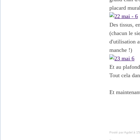
placard mural,
Des tissus, en
(chacun le si
d'utilisation
manche !)
Et au plafond
Tout cela dan
Et maintenant
Posté par Agdel à 15