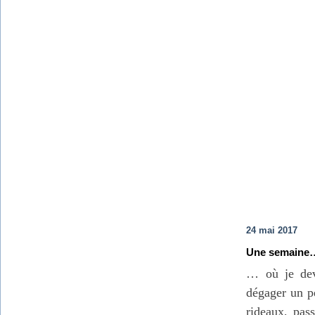
24 mai 2017
Une semaine
… où je deva
dégager un pe
rideaux, pass