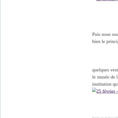
Puis nous so
bien le princ
quelques vest
le musée de 
institution q
Posté par Agdel à 20