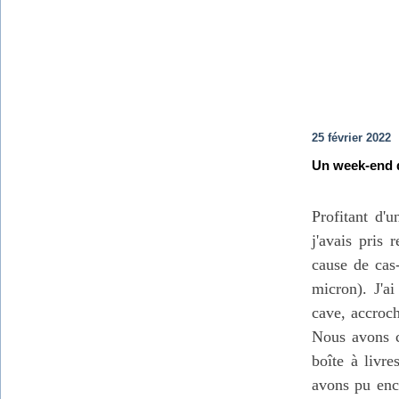
25 février 2022
Un week-end d
Profitant d'
j'avais pris
cause de cas-
micron). J'a
cave, accroch
Nous avons c
boîte à livre
avons pu enco