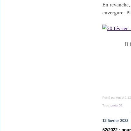
En revanche, 
envergure. P
Il
Posté par Agdel à 12
Tags:
projet 52
13 février 2022
52/2022 : pour