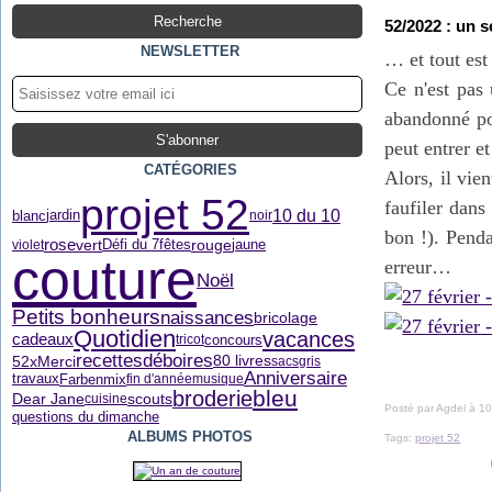
52/2022 : un 
NEWSLETTER
… et tout est
Ce n'est pas
abandonné pou
peut entrer et
CATÉGORIES
Alors, il vie
projet 52
faufiler dans
10 du 10
blanc
jardin
noir
bon !). Penda
rose
vert
rouge
Défi du 7
fêtes
jaune
violet
couture
erreur…
Noël
Petits bonheurs
naissances
bricolage
Quotidien
vacances
cadeaux
concours
tricot
recettes
déboires
80 livres
52xMerci
sacs
gris
Anniversaire
Farbenmix
travaux
fin d'année
musique
bleu
broderie
Dear Jane
scouts
cuisine
Posté par Agdel à 10
questions du dimanche
ALBUMS PHOTOS
Tags:
projet 52