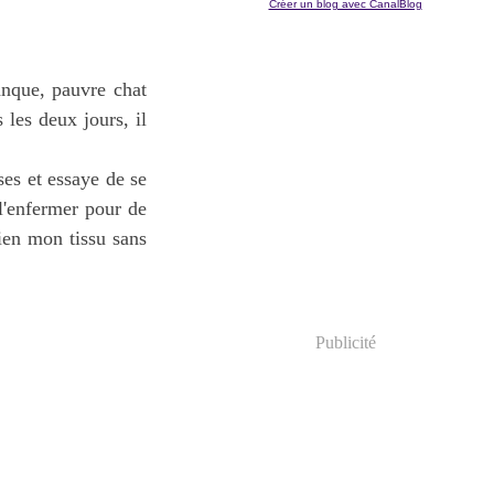
Créer un blog avec CanalBlog
anque, pauvre chat
les deux jours, il
ses et essaye de se
 l'enfermer pour de
bien mon tissu sans
Publicité