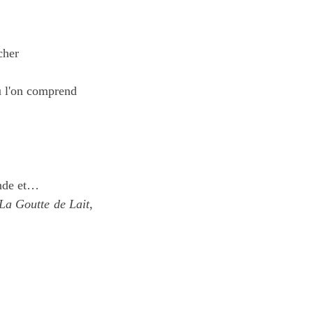
cher
ù l'on comprend
ande et…
La Goutte de Lait
,