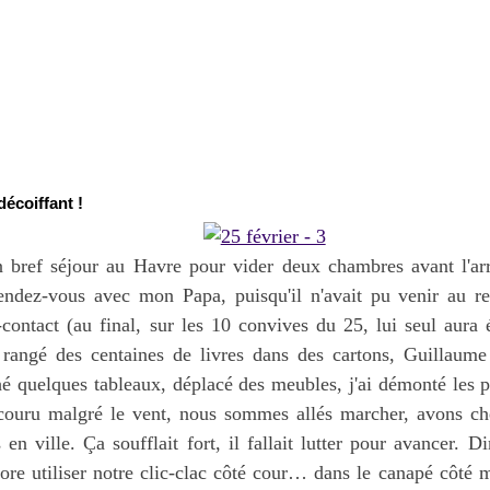
écoiffant !
un bref séjour au Havre pour vider deux chambres avant l'arr
 rendez-vous avec mon Papa, puisqu'il n'avait pu venir au 
contact (au final, sur les 10 convives du 25, lui seul aura 
i rangé des centaines de livres dans des cartons, Guillaume
é quelques tableaux, déplacé des meubles, j'ai démonté les p
ouru malgré le vent, nous sommes allés marcher, avons ch
s en ville. Ça soufflait fort, il fallait lutter pour avancer. 
re utiliser notre clic-clac côté cour… dans le canapé côté m