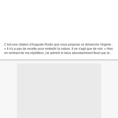
C'est une citation d'Auguste Rodin que nous propose ce dimanche Virginie :
« Il n'y a pas de recette pour embellir la nature. Il ne s'agit que de voir. » Hier,
en rentrant de ma répétition, j'ai admiré le talus abondamment fleuri par la
nature Et puis...