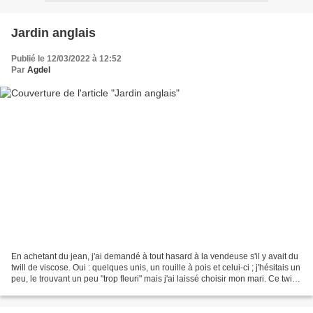
Jardin anglais
Publié le 12/03/2022 à 12:52
Par
Agdel
En achetant du jean, j'ai demandé à tout hasard à la vendeuse s'il y avait du
twill de viscose. Oui : quelques unis, un rouille à pois et celui-ci ; j'hésitais un
peu, le trouvant un peu "trop fleuri" mais j'ai laissé choisir mon mari. Ce twill
est encore...