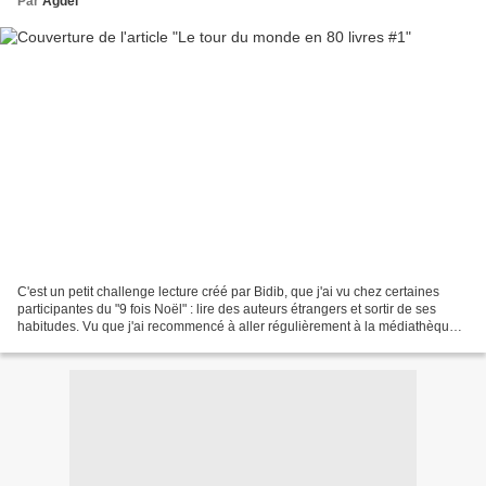
Par
Agdel
C'est un petit challenge lecture créé par Bidib, que j'ai vu chez certaines
participantes du "9 fois Noël" : lire des auteurs étrangers et sortir de ses
habitudes. Vu que j'ai recommencé à aller régulièrement à la médiathèque,
j'ai décidé de me lancer...