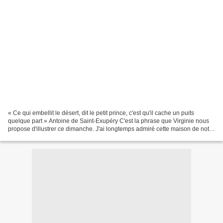
« Ce qui embellit le désert, dit le petit prince, c'est qu'il cache un puits
quelque part » Antoine de Saint-Exupéry C'est la phrase que Virginie nous
propose d'illustrer ce dimanche. J'ai longtemps admiré cette maison de notre
quartier, elle n'est pas...