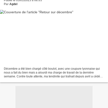
Publié le 03/01/2023 à 08:03
Par
Agdel
Décembre a été bien chargé côté boulot, avec une coupure lyonnaise qui
nous a fait du bien mais a alourdi ma charge de travail de la dernière
semaine. Contre toute attente, ma tendinite qui traînait depuis avril a cédé
d'un coup (lorsque j'ai mis fin...