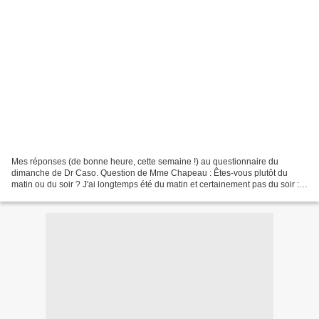
Mes réponses (de bonne heure, cette semaine !) au questionnaire du
dimanche de Dr Caso. Question de Mme Chapeau : Êtes-vous plutôt du
matin ou du soir ? J'ai longtemps été du matin et certainement pas du soir :
lycéenne, il arrivait que des camarades...