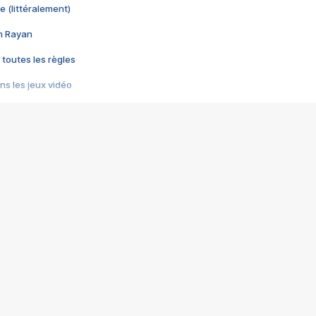
e (littéralement)
im Rayan
 toutes les règles
s les jeux vidéo
us choquant de Rockstar ? - Le scandale BULLY
e plus moche de Steam
du RÊVE tourne au CAUCHEMAR
pendant 8 heures
it… à tort
umiliés par un jeu vidéo
ire - Final Fantasy 8
ti un empire - Age of Empires
story DOFUS