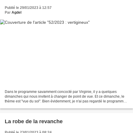
Publié le 29/01/2023 à 12:57
Par
Agdel
Dans le programme savamment concocté par Virginie, il y a quelques
dimanches qui nous invitent à changer de point de vue. Et ce dimanche, le
thème est "vue du sol". Bien évidemment, je n'ai pas regardé le programme
à l'avance, alors que je suis allée...
La robe de la revanche
Publié le 23/01/2023 à 08:24