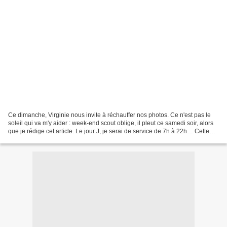
Ce dimanche, Virginie nous invite à réchauffer nos photos. Ce n'est pas le
soleil qui va m'y aider : week-end scout oblige, il pleut ce samedi soir, alors
que je rédige cet article. Le jour J, je serai de service de 7h à 22h… Cette
année, notre cerisier...