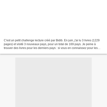
C'est un petit challenge lecture créé par Bidib. En juin, j'ai lu 3 livres (1229
pages) et visité 3 nouveaux pays, pour un total de 169 pays. Je peine à
trouver des livres pour les derniers pays : si vous en connaissez pour les
pays suivants, n'hésitez...