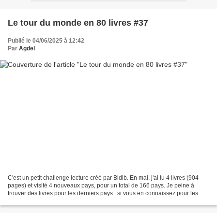
Le tour du monde en 80 livres #37
Publié le 04/06/2025 à 12:42
Par
Agdel
C'est un petit challenge lecture créé par Bidib. En mai, j'ai lu 4 livres (904
pages) et visité 4 nouveaux pays, pour un total de 166 pays. Je peine à
trouver des livres pour les derniers pays : si vous en connaissez pour les
pays suivants, n'hésitez...