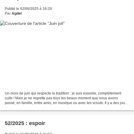
Publié le 02/06/2025 à 19:20
Par
Agdel
Un mois de juin qui respecte la tradition : je suis essorée, complètement
cuite ! Mais je ne regrette pas tous les beaux moment que nous avons
passé, en famille, entre amis, en musique ou avec les scouts. Il y a des jours
où je n'ai même pas allumé l'ordinateur...
52/2025 : espoir