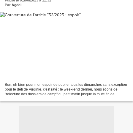
Publié le 01/06/2025 à 11:52
Par
Agdel
Bon, eh bien pour mon espoir de publier tous les dimanches sans exception
pour le défi de Virginie, c'est raté : le week-end dernier, nous étions de
"relecture des dossiers de camp" du petit matin jusque la toute fin de
journée. À mon retour, après 10...