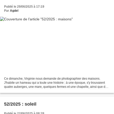
Publié le 29/06/2025 à 17:19
Par
Agdel
Ce dimanche, Virginie nous demande de photographier des maisons.
J'habite un hameau qui a toute une histoire : à une époque, s'y trouvaient
quatre auberges, une mare, quelques fermes et une chapelle, ainsi que de
grandes prairies où s'arrêtaient les troupeaux...
52/2025 : soleil
Publié le 22/06/2025 à 08:28