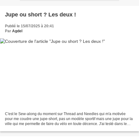
Jupe ou short ? Les deux !
Publié le 15/07/2025 à 20:41
Par
Agdel
C'est le Sew-along du moment sur Thread and Needles qui m'a motivée
pour me coudre une jupe-short, pas un modèle sportif mais une jupe pour la
ville qui me permette de faire du vélo en toute décence. J'ai testé dans le
passé deux patrons de shorts, un...