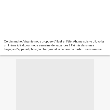
Ce dimanche, Virginie nous propose d'illustrer l'été. Ah, me suis-je dit, voilà
un thème idéal pour notre semaine de vacances ! J'ai mis dans mes
bagages l'appareil photo, le chargeur et le lecteur de carte… sans réaliser
que notre nouvel ordinateur portable...