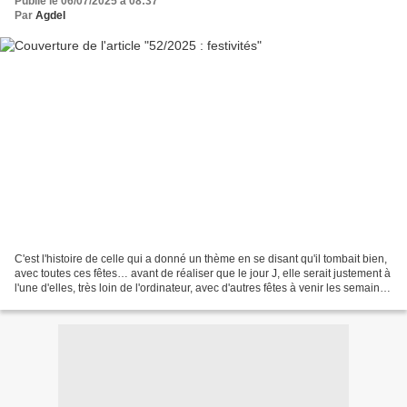
Publié le 06/07/2025 à 08:37
Par
Agdel
C'est l'histoire de celle qui a donné un thème en se disant qu'il tombait bien,
avec toutes ces fêtes… avant de réaliser que le jour J, elle serait justement à
l'une d'elles, très loin de l'ordinateur, avec d'autres fêtes à venir les semaines
suivantes....