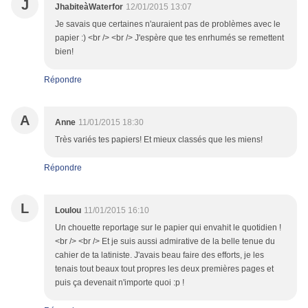
J
JhabiteàWaterfor
12/01/2015 13:07
Je savais que certaines n'auraient pas de problèmes avec le
papier :) <br /> <br /> J'espère que tes enrhumés se remettent
bien!
Répondre
A
Anne
11/01/2015 18:30
Très variés tes papiers! Et mieux classés que les miens!
Répondre
L
Loulou
11/01/2015 16:10
Un chouette reportage sur le papier qui envahit le quotidien !
<br /> <br /> Et je suis aussi admirative de la belle tenue du
cahier de ta latiniste. J'avais beau faire des efforts, je les
tenais tout beaux tout propres les deux premières pages et
puis ça devenait n'importe quoi :p !