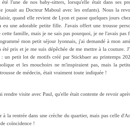
té l'une de nos baby-sitters, lorsqu'elle était dans ses p
le jouait au Docteur Maboul avec les enfants). Nous la re
aisir, quand elle revient de Lyon et passe quelques jours chez
 a eu une adorable petite fille. J'avais offert une trousse per
cette famille, mais je ne sais pas pourquoi, je ne l'avais pas f
rogrammé mon petit séjour lyonnais, j'ai demandé à mon am
a été pris et je me suis dépêchée de me mettre à la couture. J
 : un petit lot de motifs créé par Stickbaer au printemps 20
oolique et les mouchoirs ne m'inspiraient pas, mais la petit
trousse de médecin, était vraiment toute indiquée !
lui rendre visite avec Paul, qu'elle était contente de revoir aprè
ler à la rentrée dans une crèche du quartier, mais pas celle d'
 de coïncidence !