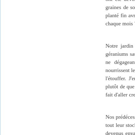
graines de s
planté fin av
chaque mois ?
Notre jardin
géraniums sau
ne dégagean
nourrissent l
l'étouffer. 
plutôt de que
fait d'aller c
Nos prédécess
tout leur sto
devenus envah