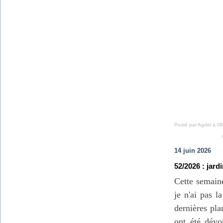
Posté par Agdel à 08
14 juin 2026
52/2026 : jard
Cette semain
je n'ai pas l
dernières pla
ont été dévo