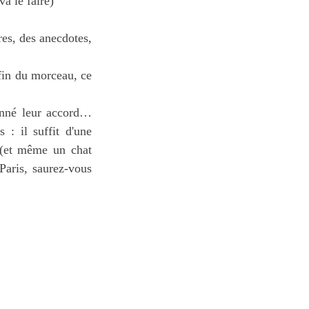
va le faire)
res, des anecdotes,
 fin du morceau, ce
donné leur accord…
 : il suffit d'une
 (et même un chat
Paris, saurez-vous