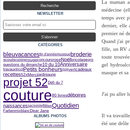
La maman a é
médecine (el
NEWSLETTER
temps avec pl
dernier, elle
premier né de 
Quand j'ai p
CATÉGORIES
fille, un RV 
bleu
broderie
vacances
fin d'année
musique
toute trouvée
Noël
rose
rouge
scouts
concours
bricolage
cuisine
gris
Anniversaire
10 du 10
gel hydroalc
questions du dimanche
Petits bonheurs
vert
cadeaux
travaux
tricot
noir
masque et sa 
recettes
52xMerci
jaune
jardin
projet 52
Défi du 7
couture
J'ai pu aller 
déboires
80 livres
Quotidien
naissances
fêtes
sacs
violet
Dear Jane
Farbenmix
blanc
Il va travail
ALBUMS PHOTOS
été une drôle