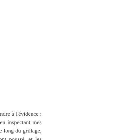
dre à l'évidence :
 en inspectant mes
e long du grillage,
ont poussé, et les