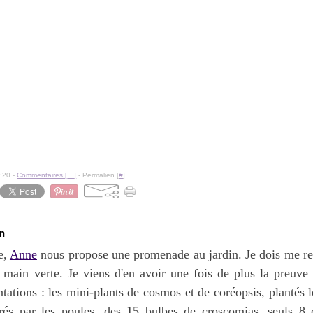
:20 -
Commentaires [
…
]
- Permalien [
#
]
in
e,
Anne
nous propose une promenade au jardin. Je dois me ren
a main verte. Je viens d'en avoir une fois de plus la preuve
ntations : les mini-plants de cosmos et de coréopsis, plantés l
rés par les poules, des 15 bulbes de croscomias, seuls 8 