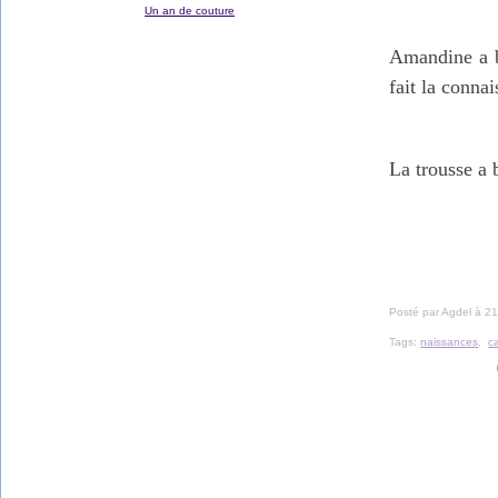
Un an de couture
Amandine a bi
fait la conna
La trousse a b
Posté par Agdel à 21
Tags:
naissances
,
c