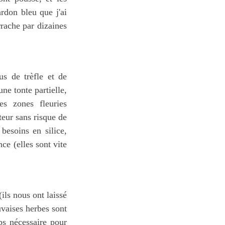
rdon bleu que j'ai
rrache par dizaines
us de trèfle et de
ne tonte partielle,
s zones fleuries
teur sans risque de
besoins en silice,
ce (elles sont vite
ils nous ont laissé
uvaises herbes sont
mps nécessaire pour