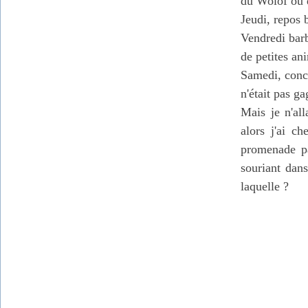
du Wolof ou d
Jeudi, repos 
Vendredi barb
de petites an
Samedi, conce
n'était pas ga
Mais je n'al
alors j'ai c
promenade pa
souriant dans
laquelle ?