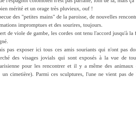
e l'espagnol colombien n'est pas parfaite, loin de là, mais ça 
bien mérité et un orage très pluvieux, ouf !
ecue des "petites mains" de la paroisse, de nouvelles rencont
imations impromptues et des sourires, toujours.
rt de viole de gambe, les cordes ont tenu l'accord jusqu'à la
gné.
lais pas exposer ici tous ces amis souriants qui n'ont pas 
herché des visages jovials qui sont exposés à la vue de tous
risienne pour les rencontrer et il y a même des animaux
 un cimetière). Parmi ces sculptures, l'une ne vient pas de 