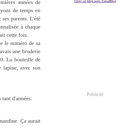
remières années de
Créer un blog avec CanalBlog
voyons de temps en
 ses parents. L'été
sonnalisée à chaque
ait cette fois.
ie le numéro de sa
'avais une broderie
20. La bouteille de
e lapine, avec son
Publicité
s tant d'années.
Amandine. Ça aurait