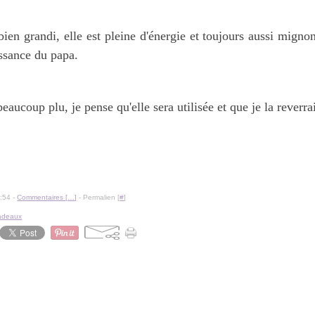
en grandi, elle est pleine d'énergie et toujours aussi migno
issance du papa.
eaucoup plu, je pense qu'elle sera utilisée et que je la reverrai
:54 -
Commentaires [
…
]
- Permalien [
#
]
adeaux