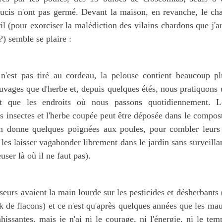
oucis n'ont pas germé. Devant la maison, en revanche, le cha
ril (pour exorciser la malédiction des vilains chardons que j'a
) semble se plaire :
 n'est pas tiré au cordeau, la pelouse contient beaucoup pl
vages que d'herbe et, depuis quelques étés, nous pratiquons u
t que les endroits où nous passons quotidiennement. Le
es insectes et l'herbe coupée peut être déposée dans le compos
J'en donne quelques poignées aux poules, pour combler leurs 
 les laisser vagabonder librement dans le jardin sans surveillan
reuser là où il ne faut pas).
eurs avaient la main lourde sur les pesticides et désherbants (
ck de flacons) et ce n'est qu'après quelques années que les ma
issantes, mais je n'ai ni le courage, ni l'énergie, ni le te