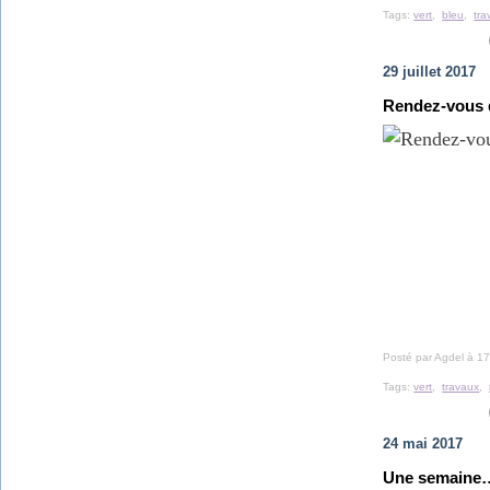
Tags:
vert
,
bleu
,
tra
29 juillet 2017
Rendez-vous d
Posté par Agdel à 17
Tags:
vert
,
travaux
,
24 mai 2017
Une semaine