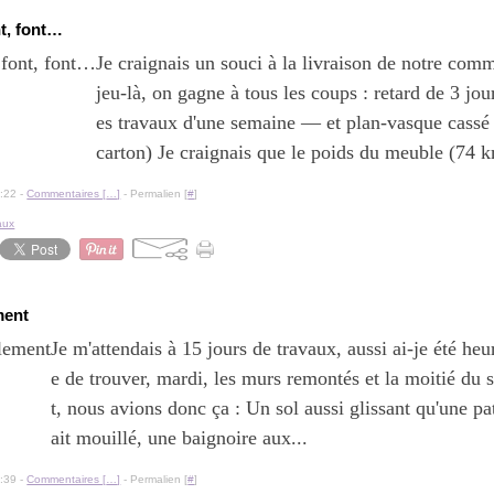
nt, font…
Je craignais un souci à la livraison de notre com
jeu-là, on gagne à tous les coups : retard de 3 jo
es travaux d'une semaine — et plan-vasque cassé
carton) Je craignais que le poids du meuble (74 k
:22 -
Commentaires [
…
]
- Permalien [
#
]
aux
ment
Je m'attendais à 15 jours de travaux, aussi ai-je été he
e de trouver, mardi, les murs remontés et la moitié du 
t, nous avions donc ça : Un sol aussi glissant qu'une pat
ait mouillé, une baignoire aux...
:39 -
Commentaires [
…
]
- Permalien [
#
]