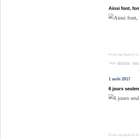
Ainsi font, fo
Posté par Agdel à 12
Tags:
déboires
,
trav
1 août 2017
6 jours seule
Posté par Agdel à 18