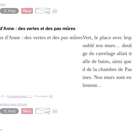
vaux
'Anne : des vertes et des pas mûres
Vert, le placo avec leq
oublé nos murs… doublé
ge du carrelage allait 
alle de bains, ainsi qu
d de la chambre de Pau
ines. Nos murs sont en 
lement...
:43 -
Commentaires [
…
]
- Permalien [
#
]
rendez-vous d'Anne
…