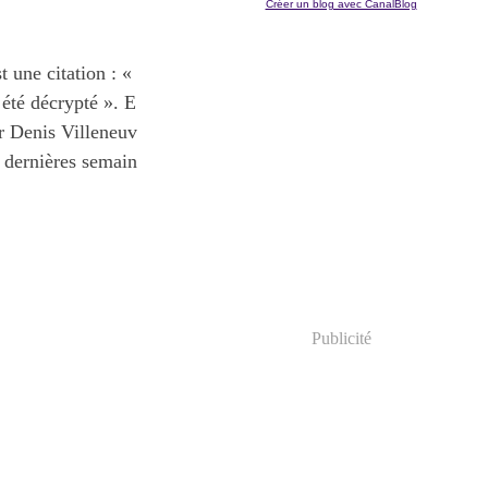
Créer un blog avec CanalBlog
 une citation : «
 été décrypté ». E
ar Denis Villeneuv
x dernières semain
Publicité