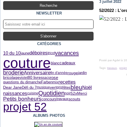
3 juillet 2022
52/2022 : L'or
NEWSLETTER
CATÉGORIES
vacances
déboires
10 du 10
jaune
tricot
couture
Posté par Agdel à 10
cadeaux
blanc
Tags:
travaux
,
proje
broderie
Anniversaire
rouge
fin d'année
jardin
80 livres
rose
bricolage
violet
sacs
recettes
questions du dimanche
Farbenmix
bleu
Noël
Dear Jane
vert
Défi du 7
fêtes
musique
gris
Quotidien
naissances
52xMerci
cuisine
noir
Petits bonheurs
concours
scouts
travaux
projet 52
ALBUMS PHOTOS