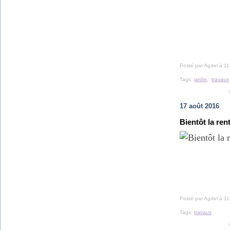
Posté par Agdel à 11
Tags:
jardin
,
travaux
17 août 2016
Bientôt la ren
Posté par Agdel à 11
Tags:
travaux