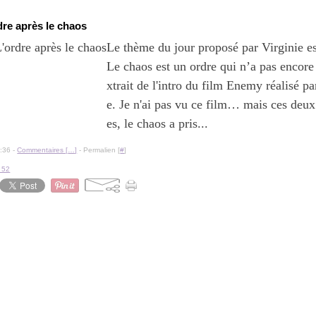
dre après le chaos
Le thème du jour proposé par Virginie est
Le chaos est un ordre qui n’a pas encore
xtrait de l'intro du film Enemy réalisé p
e. Je n'ai pas vu ce film… mais ces deu
es, le chaos a pris...
:36 -
Commentaires [
…
]
- Permalien [
#
]
t 52