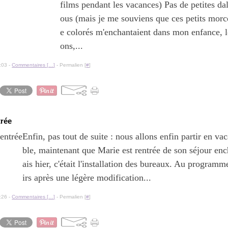
films pendant les vacances) Pas de petites dal
ous (mais je me souviens que ces petits mor
e colorés m'enchantaient dans mon enfance, l
ons,...
:03 -
Commentaires [
…
]
- Permalien [
#
]
trée
Enfin, pas tout de suite : nous allons enfin partir en v
ble, maintenant que Marie est rentrée de son séjour en
ais hier, c'était l'installation des bureaux. Au program
irs après une légère modification...
:26 -
Commentaires [
…
]
- Permalien [
#
]