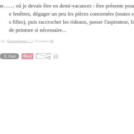
… où je devais être en demi-vacances : être présente po
e fenêtres, dégager un peu les pièces concernées (toutes 
s filles), puis raccrocher les rideaux, passer l'aspirateur, 
de peinture si nécessaire...
:13 -
Commentaires [
…
]
- Permalien [
#
]