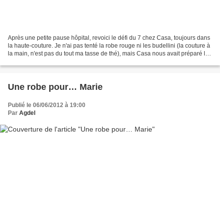
Après une petite pause hôpital, revoici le défi du 7 chez Casa, toujours dans
la haute-couture. Je n'ai pas tenté la robe rouge ni les budellini (la couture à
la main, n'est pas du tout ma tasse de thé), mais Casa nous avait préparé le
terrain : « Comme...
Une robe pour… Marie
Publié le 06/06/2012 à 19:00
Par
Agdel