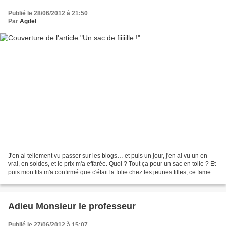
Publié le 28/06/2012 à 21:50
Par
Agdel
J'en ai tellement vu passer sur les blogs… et puis un jour, j'en ai vu un en
vrai, en soldes, et le prix m'a effarée. Quoi ? Tout ça pour un sac en toile ? Et
puis mon fils m'a confirmé que c'était la folie chez les jeunes filles, ce fameux
sac VB. Alors...
Adieu Monsieur le professeur
Publié le 27/06/2012 à 15:07