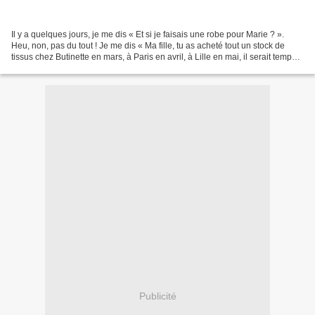
Il y a quelques jours, je me dis « Et si je faisais une robe pour Marie ? ».
Heu, non, pas du tout ! Je me dis « Ma fille, tu as acheté tout un stock de
tissus chez Butinette en mars, à Paris en avril, à Lille en mai, il serait temps
de coudre un peu...
Publicité