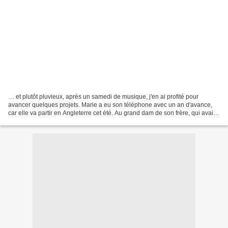
… et plutôt pluvieux, après un samedi de musique, j'en ai profité pour
avancer quelques projets. Marie a eu son téléphone avec un an d'avance,
car elle va partir en Angleterre cet été. Au grand dam de son frère, qui avait
eu le sien pour ses 15 ans (c'est...