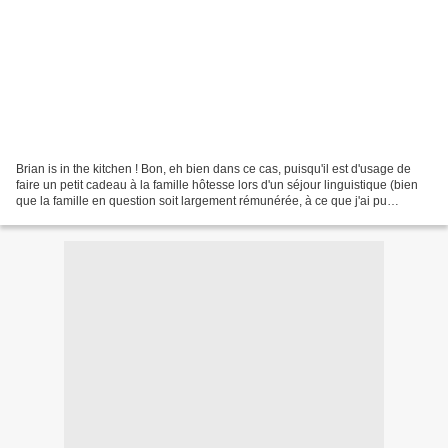
Brian is in the kitchen ! Bon, eh bien dans ce cas, puisqu'il est d'usage de
faire un petit cadeau à la famille hôtesse lors d'un séjour linguistique (bien
que la famille en question soit largement rémunérée, à ce que j'ai pu
comprendre…),et puisque Marie...