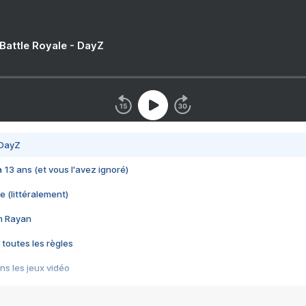
 Battle Royale - DayZ
 DayZ
 a 13 ans (et vous l'avez ignoré)
e (littéralement)
im Rayan
 toutes les règles
s les jeux vidéo
us choquant de Rockstar ? - Le scandale BULLY