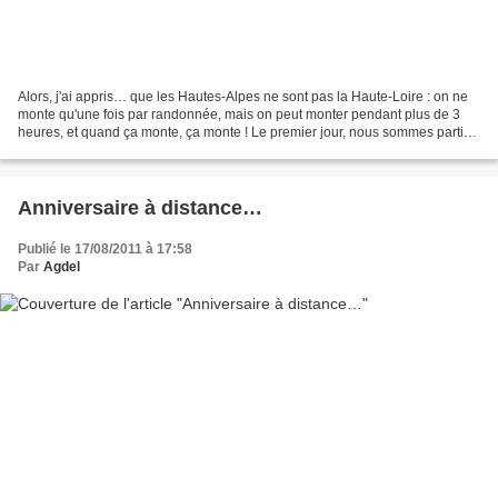
Alors, j'ai appris… que les Hautes-Alpes ne sont pas la Haute-Loire : on ne
monte qu'une fois par randonnée, mais on peut monter pendant plus de 3
heures, et quand ça monte, ça monte ! Le premier jour, nous sommes partis
sans carte sur un sentier balisé...
Anniversaire à distance…
Publié le 17/08/2011 à 17:58
Par
Agdel