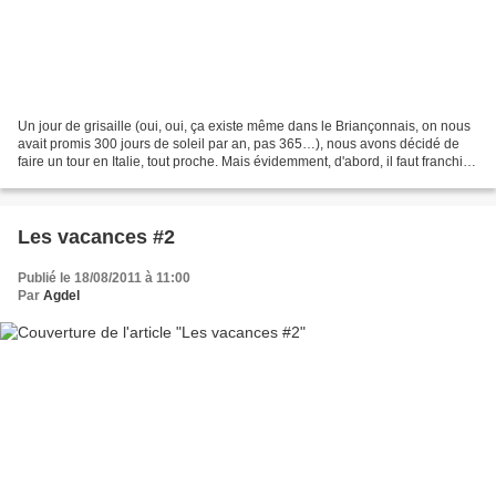
Un jour de grisaille (oui, oui, ça existe même dans le Briançonnais, on nous
avait promis 300 jours de soleil par an, pas 365…), nous avons décidé de
faire un tour en Italie, tout proche. Mais évidemment, d'abord, il faut franchir
un col (vous avez compris...
Les vacances #2
Publié le 18/08/2011 à 11:00
Par
Agdel