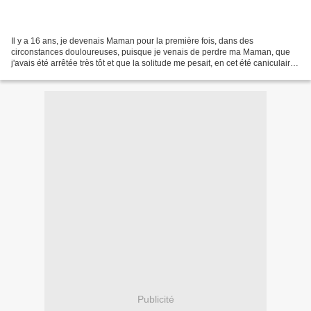
Il y a 16 ans, je devenais Maman pour la première fois, dans des
circonstances douloureuses, puisque je venais de perdre ma Maman, que
j'avais été arrêtée très tôt et que la solitude me pesait, en cet été caniculaire
où Versailles était un vrai désert....
Publicité