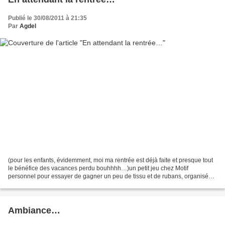
Publié le 30/08/2011 à 21:35
Par
Agdel
(pour les enfants, évidemment, moi ma rentrée est déjà faite et presque tout
le bénéfice des vacances perdu bouhhhh…)un petit jeu chez Motif
personnel pour essayer de gagner un peu de tissu et de rubans, organisé
pour fêter la sortie du livre de la Fille...
Ambiance…