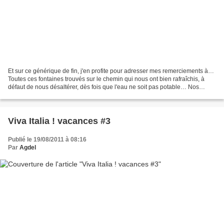
Et sur ce générique de fin, j'en profite pour adresser mes remerciements à…
Toutes ces fontaines trouvés sur le chemin qui nous ont bien rafraîchis, à
défaut de nous désaltérer, dès fois que l'eau ne soit pas potable… Nos
charmants propriétaires qui descendaient...
Viva Italia ! vacances #3
Publié le 19/08/2011 à 08:16
Par
Agdel