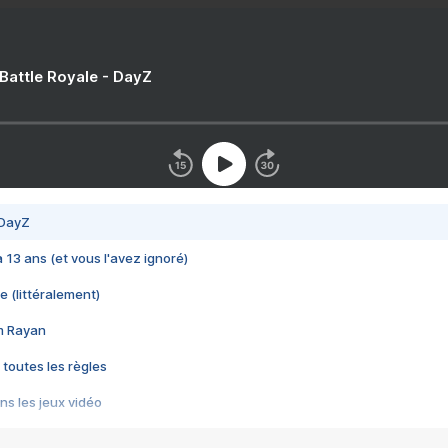
 Battle Royale - DayZ
 DayZ
 a 13 ans (et vous l'avez ignoré)
e (littéralement)
im Rayan
 toutes les règles
s les jeux vidéo
us choquant de Rockstar ? - Le scandale BULLY