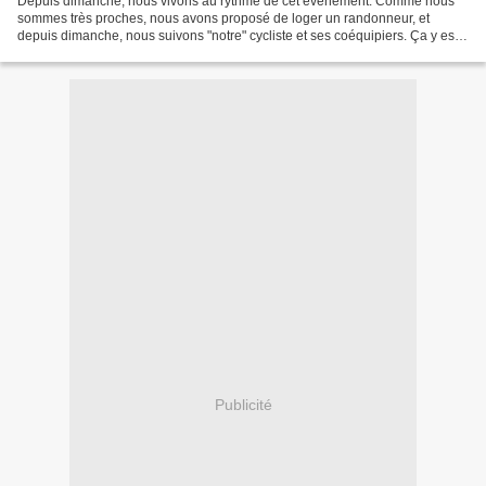
Depuis dimanche, nous vivons au rythme de cet événement. Comme nous
sommes très proches, nous avons proposé de loger un randonneur, et
depuis dimanche, nous suivons "notre" cycliste et ses coéquipiers. Ça y est,
ils sont presque là, bien fatigués et en...
Publicité