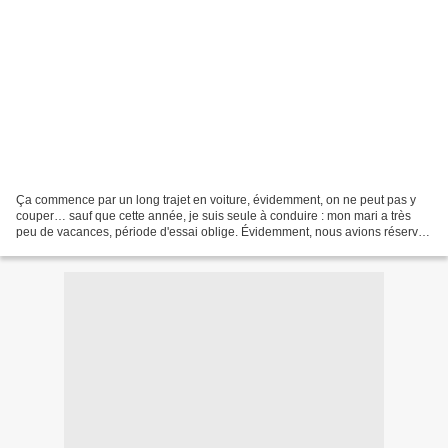
Ça commence par un long trajet en voiture, évidemment, on ne peut pas y
couper… sauf que cette année, je suis seule à conduire : mon mari a très
peu de vacances, période d'essai oblige. Évidemment, nous avions réservé
un gîte avant même qu'il n'envisage...