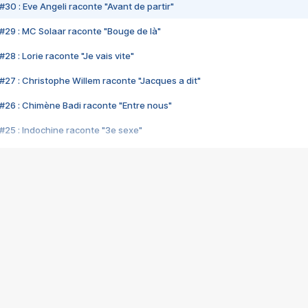
#30 : Eve Angeli raconte "Avant de partir"
#29 : MC Solaar raconte "Bouge de là"
28 : Lorie raconte "Je vais vite"
#27 : Christophe Willem raconte "Jacques a dit"
#26 : Chimène Badi raconte "Entre nous"
#25 : Indochine raconte "3e sexe"
#24 : Zaho raconte "C'est chelou"
#23 : Patrick Bruel raconte "Au café des délices"
#22 : Kyo raconte "Le chemin"
#21 : Nolwenn Leroy raconte "Cassé"
#20 : Patrick Hernandez raconte "Born to be alive"
#19 : Lorie raconte "Près de moi"
#18 : Michael Jones raconte "A nos actes manqués" (avec Jean-Jacque