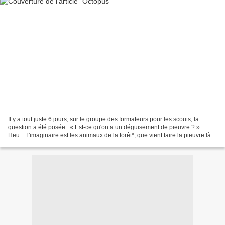
Il y a tout juste 6 jours, sur le groupe des formateurs pour les scouts, la
question a été posée : « Est-ce qu'on a un déguisement de pieuvre ? »
Heu… l'imaginaire est les animaux de la forêt*, que vient faire la pieuvre là-
dedans ? Réponse : c'est la...