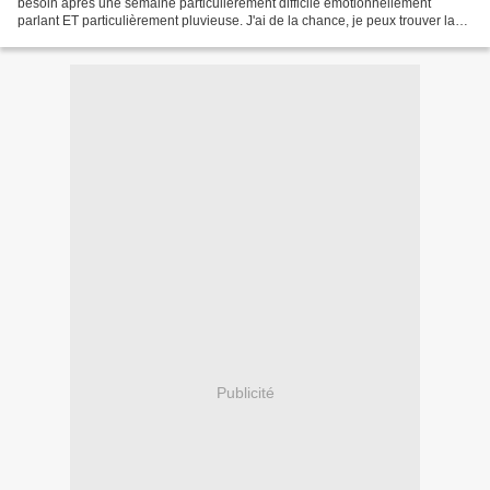
besoin après une semaine particulièrement difficile émotionnellement
parlant ET particulièrement pluvieuse. J'ai de la chance, je peux trouver la
verdure à 300 mètres de ma maison...
Publicité