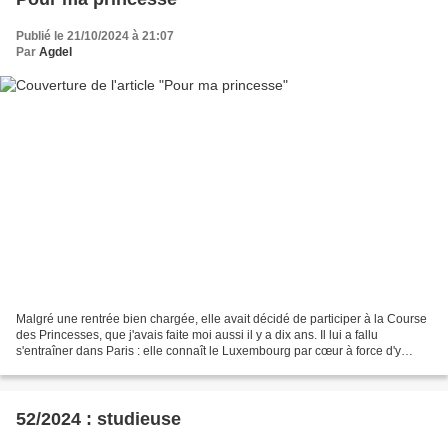
Publié le 21/10/2024 à 21:07
Par
Agdel
Malgré une rentrée bien chargée, elle avait décidé de participer à la Course
des Princesses, que j'avais faite moi aussi il y a dix ans. Il lui a fallu
s'entraîner dans Paris : elle connaît le Luxembourg par cœur à force d'y
tourner et retourner. Elle...
52/2024 : studieuse