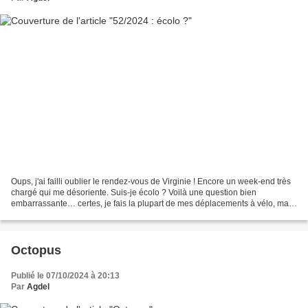
Oups, j'ai failli oublier le rendez-vous de Virginie ! Encore un week-end très
chargé qui me désoriente. Suis-je écolo ? Voilà une question bien
embarrassante… certes, je fais la plupart de mes déplacements à vélo, mais
nous avons deux voitures (qui ne...
Octopus
Publié le 07/10/2024 à 20:13
Par
Agdel