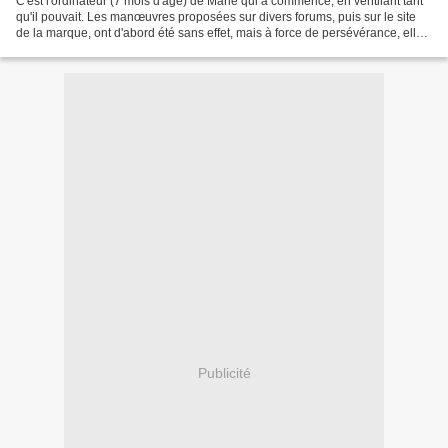
C'est l'ordinateur (7 mois d'âge) de Marie qui a commencé, en ventilant tant
qu'il pouvait. Les manœuvres proposées sur divers forums, puis sur le site
de la marque, ont d'abord été sans effet, mais à force de persévérance, elle
a été contactée par un...
Publicité