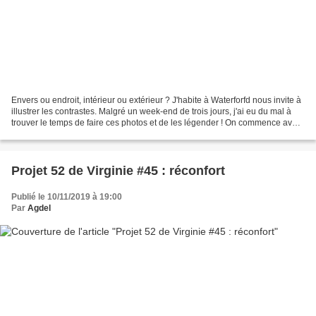
Envers ou endroit, intérieur ou extérieur ? J'habite à Waterforfd nous invite à
illustrer les contrastes. Malgré un week-end de trois jours, j'ai eu du mal à
trouver le temps de faire ces photos et de les légender ! On commence avec
la corvée du jour...
Projet 52 de Virginie #45 : réconfort
Publié le 10/11/2019 à 19:00
Par
Agdel