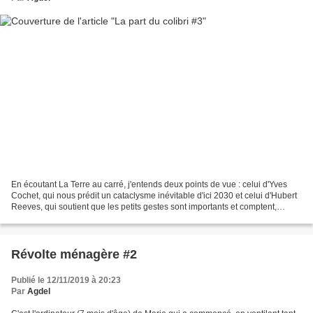
En écoutant La Terre au carré, j'entends deux points de vue : celui d'Yves
Cochet, qui nous prédit un cataclysme inévitable d'ici 2030 et celui d'Hubert
Reeves, qui soutient que les petits gestes sont importants et comptent,
même s'ils ne suffisent pas....
Révolte ménagère #2
Publié le 12/11/2019 à 20:23
Par
Agdel