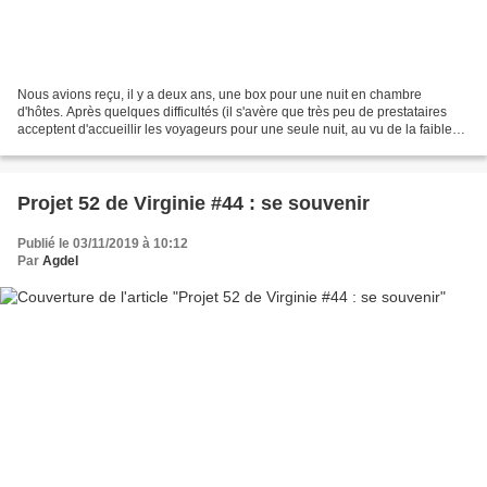
Nous avions reçu, il y a deux ans, une box pour une nuit en chambre
d'hôtes. Après quelques difficultés (il s'avère que très peu de prestataires
acceptent d'accueillir les voyageurs pour une seule nuit, au vu de la faible
part du prix de la box qui leur...
Projet 52 de Virginie #44 : se souvenir
Publié le 03/11/2019 à 10:12
Par
Agdel